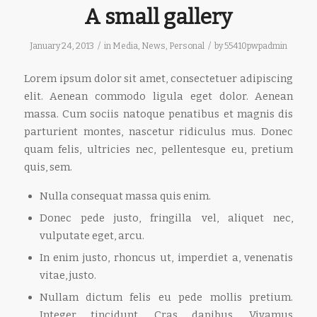
A small gallery
/
/
January 24, 2013
in
Media
,
News
,
Personal
by
55410pwpadmin
Lorem ipsum dolor sit amet, consectetuer adipiscing
elit. Aenean commodo ligula eget dolor. Aenean
massa. Cum sociis natoque penatibus et magnis dis
parturient montes, nascetur ridiculus mus. Donec
quam felis, ultricies nec, pellentesque eu, pretium
quis, sem.
Nulla consequat massa quis enim.
Donec pede justo, fringilla vel, aliquet nec,
vulputate eget, arcu.
In enim justo, rhoncus ut, imperdiet a, venenatis
vitae, justo.
Nullam dictum felis eu pede mollis pretium.
Integer tincidunt. Cras dapibus. Vivamus