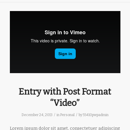
Entry with Post Format
“Video”
/
/
December 24, 2013
in
Personal
by
55410pwpadmin
Lorem ipsum dolor sit amet, consectetuer adipiscing