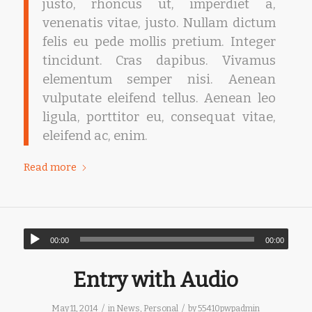
justo, rhoncus ut, imperdiet a,
venenatis vitae, justo. Nullam dictum
felis eu pede mollis pretium. Integer
tincidunt. Cras dapibus. Vivamus
elementum semper nisi. Aenean
vulputate eleifend tellus. Aenean leo
ligula, porttitor eu, consequat vitae,
eleifend ac, enim.
Read more
00:00
00:00
Entry with Audio
/
/
May 11, 2014
in
News
,
Personal
by
55410pwpadmin